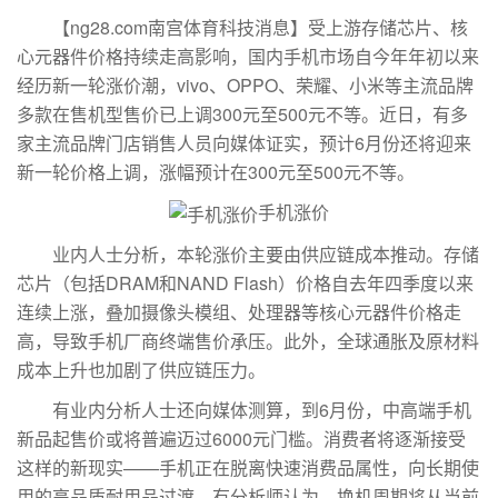
【ng28.com南宫体育科技消息】受上游存储芯片、核
心元器件价格持续走高影响，国内手机市场自今年年初以来
经历新一轮涨价潮，vivo、OPPO、荣耀、小米等主流品牌
多款在售机型售价已上调300元至500元不等。近日，有多
家主流品牌门店销售人员向媒体证实，预计6月份还将迎来
新一轮价格上调，涨幅预计在300元至500元不等。
手机涨价
业内人士分析，本轮涨价主要由供应链成本推动。存储
芯片（包括DRAM和NAND Flash）价格自去年四季度以来
连续上涨，叠加摄像头模组、处理器等核心元器件价格走
高，导致手机厂商终端售价承压。此外，全球通胀及原材料
成本上升也加剧了供应链压力。
有业内分析人士还向媒体测算，到6月份，中高端手机
新品起售价或将普遍迈过6000元门槛。消费者将逐渐接受
这样的新现实——手机正在脱离快速消费品属性，向长期使
用的高品质耐用品过渡。有分析师认为，换机周期将从当前